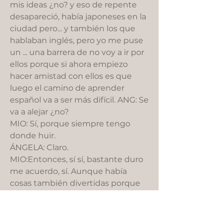
mis ideas ¿no? y eso de repente
desapareció, había japoneses en la
ciudad pero... y también los que
hablaban inglés, pero yo me puse
un ... una barrera de no voy a ir por
ellos porque si ahora empiezo
hacer amistad con ellos es que
luego el camino de aprender
español va a ser más difícil. ANG: Se
va a alejar ¿no?
MIO: Sí, porque siempre tengo
donde huir.
ÁNGELA: Claro.
MIO:Entonces, sí sí, bastante duro
me acuerdo, sí. Aunque había
cosas también divertidas porque
todo es nuevo ( risas) ¿sabes?
Todo. Sale de calle todo es nuevo.
ÁNGELA: ¿Cómo fue para ti ese