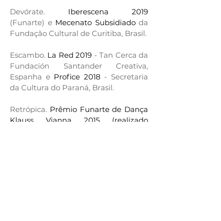
Devórate.
Iberescena 2019
(Funarte) e
Mecenato Subsidiado
da
Fundação Cultural de Curitiba, Brasil.
Escambo.
La Red 2019
- Tan Cerca da
Fundación Santander Creativa,
Espanha e
Profice 2018
- Secretaria
da Cultura do Paraná, Brasil.
Retrópica.
Prêmio Funarte de Dança
Klauss Vianna 2015 (realizado
em 2017 )-
Ministério da Cultura,
Brasil.
La Lucha.
Prêmio Funarte de Dança
Klauss Vianna 2014
- Ministério da
Cultura, Brasil.
Iracema 236ml.
Prêmio Teatro
Novelas Curitibanas 2014
- Fundação